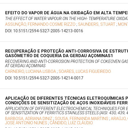
EFEITO DO VAPOR DE ÁGUA NA OXIDAÇÃO EM ALTA TEMP
THE EFFECT OF WATER VAPOUR ON THE HIGH- TEMPERATURE OXIDAT
ASSUNÇÃO, FERNANDO COSME RIZZO
;
SAUNDERS, STUART
;
MONT
DOI: 10.5151/2594-5327-2005-14213-0016
RECUPERAÇÃO E PROTEÇÃO ANTI-CORROSIVA DE ESTRUT
GASÔMETRO DE COQUERIA DA GERDAU AÇOMINAS1
RECOVERING AND ANTI-CORROSION PROTECTION OF COKEOVEN GA
AT GERDAU AÇOMINAS
CARNEIRO, LUCIANA LISBOA
;
SOARES, LUCAS FIGUEIREDO
DOI: 10.5151/2594-5327-2005-14214-0017
APLICAÇÃO DE DIFERENTES TÉCNICAS ELETROQUÍMICAS 
CONDIÇÕES DE SENSITIZAÇÃO DE AÇOS INOXIDÁVEIS FERRÍTI
APPLICATION OF DIFFERENT ELECTROCHEMICAL TECHNIQUES FOR E
OF SENSITIZATION OF FERRITICS STAINLESS STEELS (AISI: 430; 439; 
BARBOSA, ADRIANA DINIZ
;
SOUSA, FERNANDA MARTINS
;
ARAÚJO,
JOSE ANTONIO NUNES
;
CÂNDIDO, LUIZ CLÁUDIO