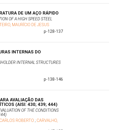
ERATURA DE UM AÇO RÁPIDO
ION OF A HIGH SPEED STEEL
EIRO, MAURÍCIO DE JESUS
p-128-137
URAS INTERNAS DO
SHOLDER INTERNAL STRUCTURES
p-138-146
PARA AVALIAÇÃO DAS
COS (AISI: 430; 439; 444)
VALUATION OF THE CONDITIONS
444)
 CARLOS ROBERTO
;
CARVALHO,