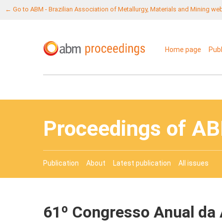
← Go to ABM - Brazilian Association of Metallurgy, Materials and Mining we
Home page
Pub
Proceedings of A
Publication
About
Latest publication
All issues
61º Congresso Anual da