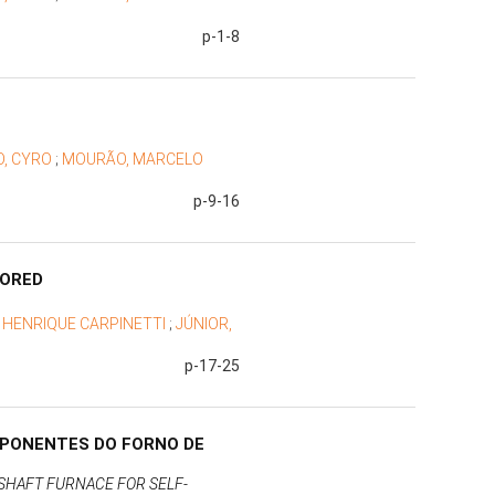
O
p-1-8
O, CYRO
;
MOURÃO, MARCELO
p-9-16
NORED
 HENRIQUE CARPINETTI
;
JÚNIOR,
p-17-25
PONENTES DO FORNO DE
SHAFT FURNACE FOR SELF-