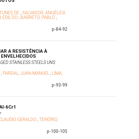
 DUTOS
NTUNES DE
;
SALVADOR, ANGÉLICA
, EDIL DO
;
BARRETO, PABLO
;
p-84-92
AR A RESISTÊNCIA À
4 ENVELHECIDOS
AGED STAINLESS STEELS UNS
O
;
PARDAL, JUAN MANUEL
;
LIMA,
p-93-99
Al-6Cr1
r
CLAUDIO GERALDO
;
TENÓRIO,
p-100-105