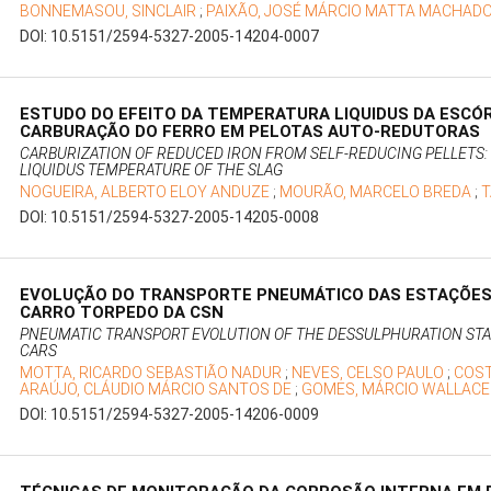
BONNEMASOU, SINCLAIR
;
PAIXÃO, JOSÉ MÁRCIO MATTA MACHAD
DOI: 10.5151/2594-5327-2005-14204-0007
ESTUDO DO EFEITO DA TEMPERATURA LIQUIDUS DA ESCÓ
CARBURAÇÃO DO FERRO EM PELOTAS AUTO-REDUTORAS
CARBURIZATION OF REDUCED IRON FROM SELF-REDUCING PELLETS: 
LIQUIDUS TEMPERATURE OF THE SLAG
NOGUEIRA, ALBERTO ELOY ANDUZE
;
MOURÃO, MARCELO BREDA
;
T
DOI: 10.5151/2594-5327-2005-14205-0008
EVOLUÇÃO DO TRANSPORTE PNEUMÁTICO DAS ESTAÇÕES
CARRO TORPEDO DA CSN
PNEUMATIC TRANSPORT EVOLUTION OF THE DESSULPHURATION STAT
CARS
MOTTA, RICARDO SEBASTIÃO NADUR
;
NEVES, CELSO PAULO
;
COST
ARAÚJO, CLÁUDIO MÁRCIO SANTOS DE
;
GOMES, MÁRCIO WALLACE
DOI: 10.5151/2594-5327-2005-14206-0009