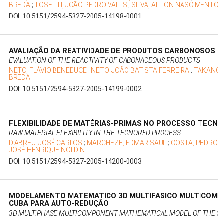
BREDA
;
TOSETTI, JOÃO PEDRO VALLS
;
SILVA, AILTON NASCIMENT
DOI: 10.5151/2594-5327-2005-14198-0001
AVALIAÇÃO DA REATIVIDADE DE PRODUTOS CARBONOSOS
EVALUATION OF THE REACTIVITY OF CABONACEOUS PRODUCTS
NETO, FLÁVIO BENEDUCE
;
NETO, JOÃO BATISTA FERREIRA
;
TAKAN
BREDA
DOI: 10.5151/2594-5327-2005-14199-0002
FLEXIBILIDADE DE MATÉRIAS-PRIMAS NO PROCESSO TEC
RAW MATERIAL FLEXIBILITY IN THE TECNORED PROCESS
D’ABREU, JOSÉ CARLOS
;
MARCHEZE, EDMAR SAUL
;
COSTA, PEDRO
JOSÉ HENRIQUE NOLDIN
DOI: 10.5151/2594-5327-2005-14200-0003
MODELAMENTO MATEMATICO 3D MULTIFASICO MULTICOM
CUBA PARA AUTO-REDUÇÃO
3D MULTIPHASE MULTICOMPONENT MATHEMATICAL MODEL OF THE 