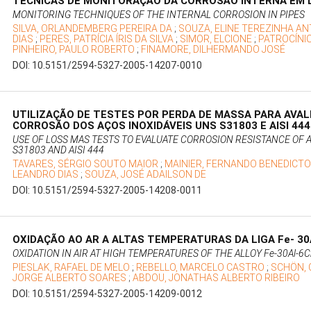
TÉCNICAS DE MONITORAÇÃO DA CORROSÃO INTERNA EM
MONITORING TECHNIQUES OF THE INTERNAL CORROSION IN PIPES
SILVA, ORLANDEMBERG PEREIRA DA
;
SOUZA, ELINE TEREZINHA A
DIAS
;
PERES, PATRÍCIA ÍRIS DA SILVA
;
SIMOR, ELCIONE
;
PATROCÍNIO
PINHEIRO, PAULO ROBERTO
;
FINAMORE, DILHERMANDO JOSÉ
DOI: 10.5151/2594-5327-2005-14207-0010
UTILIZAÇÃO DE TESTES POR PERDA DE MASSA PARA AVALI
CORROSÃO DOS AÇOS INOXIDÁVEIS UNS S31803 E AISI 44
USE OF LOSS MAS TESTS TO EVALUATE CORROSION RESISTANCE OF 
S31803 AND AISI 444
TAVARES, SÉRGIO SOUTO MAIOR
;
MAINIER, FERNANDO BENEDICT
LEANDRO DIAS
;
SOUZA, JOSÉ ADAILSON DE
DOI: 10.5151/2594-5327-2005-14208-0011
OXIDAÇÃO AO AR A ALTAS TEMPERATURAS DA LIGA Fe- 30
OXIDATION IN AIR AT HIGH TEMPERATURES OF THE ALLOY Fe-30Al-6C
PIESLAK, RAFAEL DE MELO
;
REBELLO, MARCELO CASTRO
;
SCHÖN, 
JORGE ALBERTO SOARES
;
ABDOU, JONATHAS ALBERTO RIBEIRO
DOI: 10.5151/2594-5327-2005-14209-0012