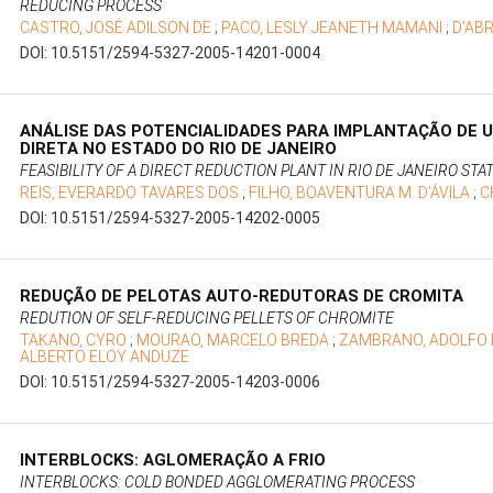
REDUCING PROCESS
CASTRO, JOSÉ ADILSON DE
;
PACO, LESLY JEANETH MAMANI
;
D’AB
DOI: 10.5151/2594-5327-2005-14201-0004
ANÁLISE DAS POTENCIALIDADES PARA IMPLANTAÇÃO DE 
DIRETA NO ESTADO DO RIO DE JANEIRO
FEASIBILITY OF A DIRECT REDUCTION PLANT IN RIO DE JANEIRO STA
REIS, EVERARDO TAVARES DOS
;
FILHO, BOAVENTURA M. D’ÁVILA
;
C
DOI: 10.5151/2594-5327-2005-14202-0005
REDUÇÃO DE PELOTAS AUTO-REDUTORAS DE CROMITA
REDUTION OF SELF-REDUCING PELLETS OF CHROMITE
TAKANO, CYRO
;
MOURAO, MARCELO BREDA
;
ZAMBRANO, ADOLFO 
ALBERTO ELOY ANDUZE
DOI: 10.5151/2594-5327-2005-14203-0006
INTERBLOCKS: AGLOMERAÇÃO A FRIO
INTERBLOCKS: COLD BONDED AGGLOMERATING PROCESS