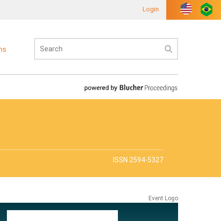
Login
ons
ISSN 2594-5327
Event Logo