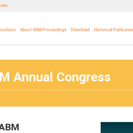
bsite
lications
About ABM Proceedings
Download
Historical Publicati
BM Annual Congress
 ABM